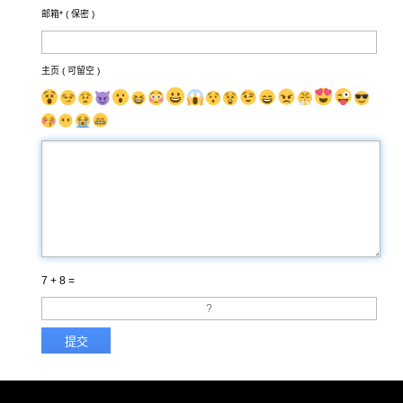
邮箱* (
保密
)
主页 ( 可留空 )
7 + 8 =