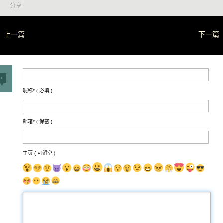
分享
上一篇
下一篇
昵称* (
必填
)
邮箱* (
保密
)
主页 ( 可留空 )